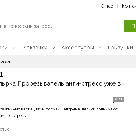
О нас
Конта
П
ики
Рюкзачки
Аксессуары
Грызунки
 2021
1
пырка Прорезыватель анти-стресс уже в
6452
 различных вариациях и формах. Задорные щелчки поднимают
имают стресс.
остью