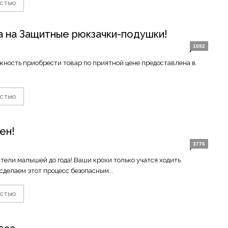
остью
а на Защитные рюкзачки-подушки!
1692
ность приобрести товар по приятной цене предоставлена в
остью
ен!
3776
ели малышей до года! Ваши крохи только учатся ходить.
сделаем этот процесс безопасным...
остью