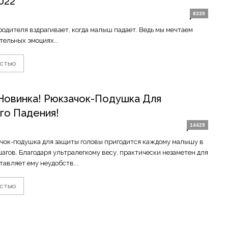
022
8339
родителя вздрагивает, когда малыш падает. Ведь мы мечтаем
тельных эмоциях...
остью
Новинка! Рюкзачок-Подушка Для
го Падения!
14429
чок-подушка для защиты головы пригодится каждому малышу в
агов. Благодаря ультралегкому весу, практически незаметен для
тавляет ему неудобств...
остью