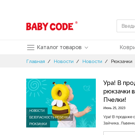
Каталог товаров
Ковр
Skip
Главная
Новости
Новости
Рюкзачки
to
Content
Ура! В пр
рюкзачки в
Пчелки!
Июнь 25, 2023
НОВОСТИ
Ура! В продаже 
БЕЗОПАСНОСТЬ РЕБЕНКА
Зайчика, Львенк
РЮКЗАЧКИ