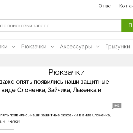
О нас
Конта
П
ики
Рюкзачки
Аксессуары
Грызунки
Рюкзачки
одаже опять появились наши защитные
 виде Слоненка, Зайчика, Львенка и
942
опять появились наши защитные рюкзачки в виде Слоненка,
а и Пчелки!