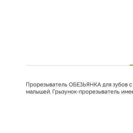
the
beginning
of
the
images
gallery
Прорезыватель ОБЕЗЬЯНКА для зубов с 
малышей. Грызунок-прорезыватель имее