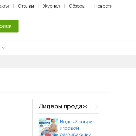
акты
Отзывы
Журнал
Обзоры
Новости
оиск
Лидеры продаж
Игрушка
Водный коврик
Набор
грызунок
игровой
Проре
Грибочек
развивающий
4в1 Ба