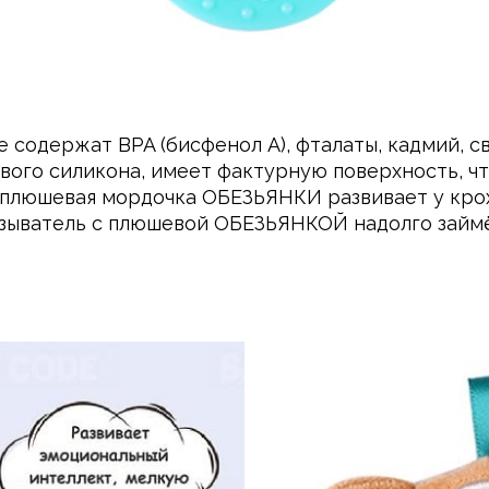
 содержат BPA (бисфенол А), фталаты, кадмий, с
ого силикона, имеет фактурную поверхность, чт
я плюшевая мордочка ОБЕЗЬЯНКИ развивает у кро
зыватель с плюшевой ОБЕЗЬЯНКОЙ надолго займё