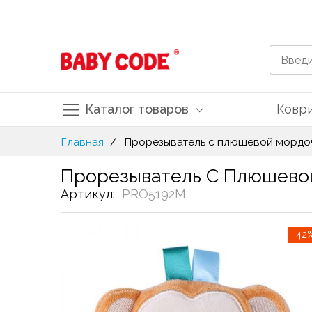
Каталог товаров
Ковр
Skip
Главная
Прорезыватель с плюшевой морд
to
Content
Прорезыватель С Плюшево
Артикул
PRO5192M
Skip
-42
to
the
end
of