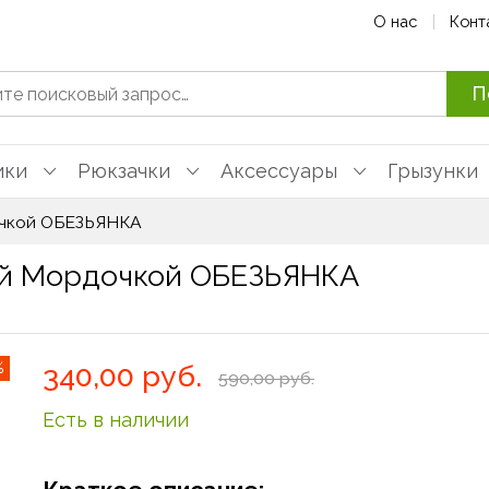
О нас
Конт
П
ики
Рюкзачки
Аксессуары
Грызунки
очкой ОБЕЗЬЯНКА
й Мордочкой ОБЕЗЬЯНКА
%
340,00 руб.
590,00 руб.
Есть в наличии
Игрушка
прорезыватель
Пульт для зубов