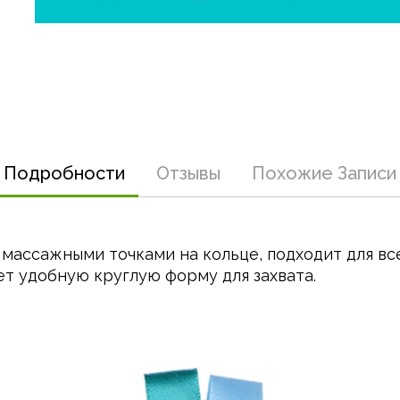
пыльная роза
290,00 руб.
для зубов
новорожденных
790,00 руб.
малышей
Подробности
Отзывы
Похожие Записи
массажными точками на кольце, подходит для все
т удобную круглую форму для захвата.