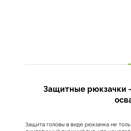
the
beginning
of
the
images
gallery
Защитные рюкзачки 
осв
Защита головы в виде рюкзачка не тол