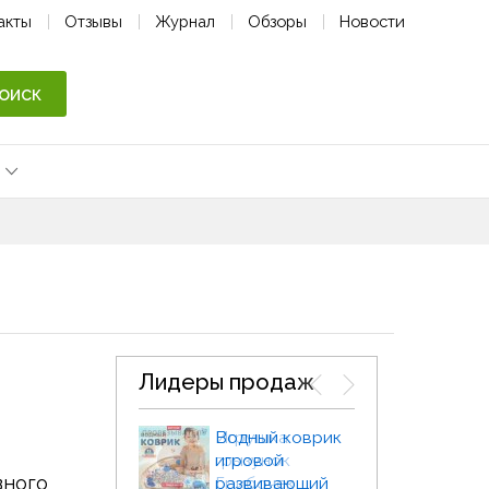
акты
Отзывы
Журнал
Обзоры
Новости
оиск
Лидеры продаж
Игрушка
Водный коврик
Набор
грызунок
игровой
Проре
вного
Грибочек
развивающий
4в1 Ба