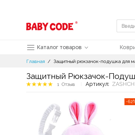
Каталог товаров
Ковр
Skip
Главная
Защитный рюкзачок-подушка для м
to
Content
Защитный Рюкзачок-Подуш
Рейтинг товара:
Артикул
ZАSHCH
1
Отзыв
100%
Skip
-62
to
the
end
of