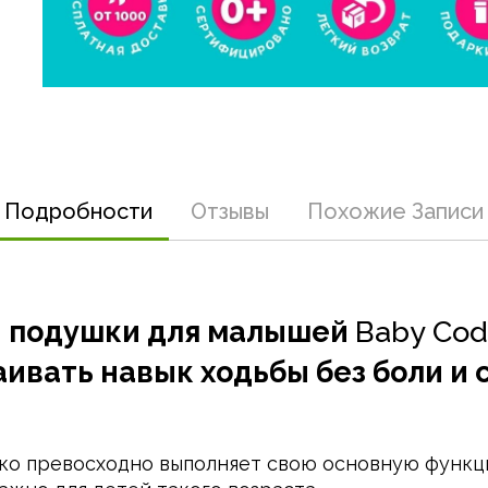
пыльная роза
290,00 руб.
для зубов
новорожденных
790,00 руб.
малышей
Подробности
Отзывы
Похожие Записи
- подушки для малышей
Baby Co
аивать навык ходьбы без боли и с
ько превосходно выполняет свою основную функци