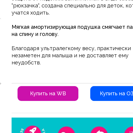
новорожденных
"рюкзачка", создана специально для деток, к
290,00 руб.
учатся ходить.
890,00 руб.
Мягкая амортизирующая подушка смягчает п
Игрушка
на спину и голову
.
прорезыватель
Пульт с
Благодаря ультралегкому весу, практически
держателем для
285,00 руб.
новорожденного
незаметен для малыша и не доставляет ему
малыша
890,00 руб.
неудобств.
грызунок
Игрушка для
малышей
прорезыватель
Грибочек Серо-
Купить на WB
Купить на О
290,00 руб.
голубой для
зубов
790,00 руб.
новорожденных
Игрушка
прорезыватель
Грибочек