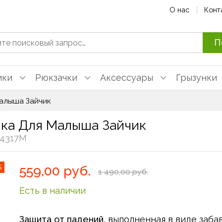
О нас
Конт
П
ики
Рюкзачки
Аксессуары
Грызунки
алыша Зайчик
ка Для Малыша Зайчик
4317M
%
559,00 руб.
1 490,00 руб.
Есть в наличии
Игрушка
прорезыватель
Защита от падений
, выполненная в виде заба
Пульт для зубов