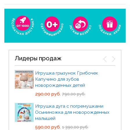
Лидеры продаж
Игрушка грызунок Грибочек
Водный коврик игровой
Капучино для зубов
развивающий Китёнок с пищалкой
новорожденных детей
690,00 руб.
1 850,00 руб.
290,00 руб.
790,00 руб.
Прорезыватель погремушка
Игрушка дуга с погремушками
развивающий Сфера Атом Ягодки
Осьминожка для новорожденных
379,00 руб.
1 190,00 руб.
малышей
590,00 руб.
Прорезыватель погремушка Сфера
1 390,00 руб.