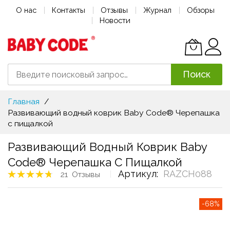
О нас
Контакты
Отзывы
Журнал
Обзоры
Новости
Поиск
Skip
Главная
to
Развивающий водный коврик Baby Code® Черепашка
Content
с пищалкой
Развивающий Водный Коврик Baby
Code® Черепашка С Пищалкой
Рейтинг товара:
Артикул
RAZCH088
21
Отзывы
96%
Skip
-68%
to
the