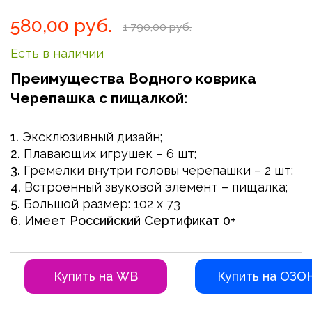
Skip
580,00 руб.
to
1 790,00 руб.
the
Есть в наличии
beginning
of
Преимущества Водного коврика
the
Черепашка с пищалкой:
images
gallery
1.
Эксклюзивный дизайн;
2.
Плавающих игрушек – 6 шт;
3.
Гремелки внутри головы черепашки – 2 шт;
4.
Встроенный звуковой элемент – пищалка;
5.
Большой размер: 102 x 73
6.
Имеет Российский Сертификат 0+
Купить на WB
Купить на ОЗО