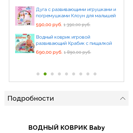
Атом развивающий
Дуга с развивающими игрушками и
450,00 руб.
1 502,00 руб.
погремушками Клоун для малышей
590,00 руб.
Набор Прорезывателей 4в1 Банан
1 390,00 руб.
Виноград Грибочек зеленый
Водный коврик игровой
Щеточка
развивающий Крабик с пищалкой
390,00 руб.
1 194,00 руб.
690,00 руб.
1 890,00 руб.
Подробности
ВОДНЫЙ КОВРИК
Baby