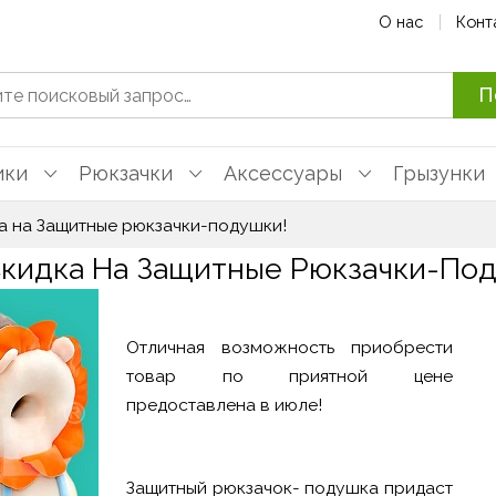
О нас
Конт
П
ики
Рюкзачки
Аксессуары
Грызунки
а на Защитные рюкзачки-подушки!
Скидка На Защитные Рюкзачки-Под
Отличная возможность приобрести
товар по приятной цене
предоставлена в июле!
Защитный рюкзачок- подушка придаст