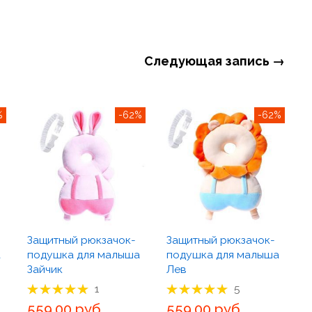
Следующая запись →
%
-62%
-62%
Защитный рюкзачок-
Защитный рюкзачок-
а
подушка для малыша
подушка для малыша
Зайчик
Лев
Рейтинг товара:
Рейтинг товара:
1
5
100%
100%
559,00 руб.
559,00 руб.